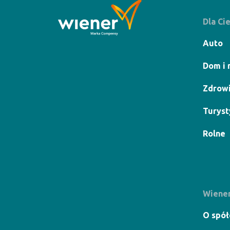
Dla Ci
Auto
Dom i 
Zdrow
Turyst
Rolne
Wiene
O spół