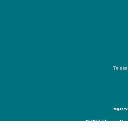
Tu nas
Regulamin
© 2026 Wiener - Nin
Nie stanowi ani nie za