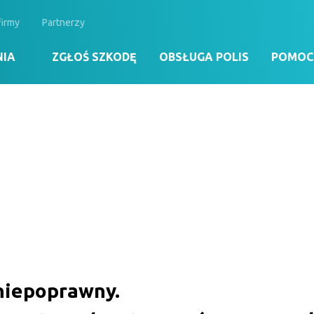
firmy
Partnerzy
NIA
ZGŁOŚ SZKODĘ
OBSŁUGA POLIS
POMOC 
Zdrowie
Turystyka
Rol
 niepoprawny.