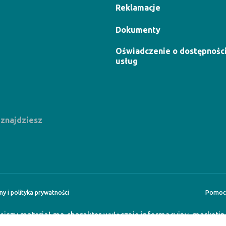
Reklamacje
Dokumenty
Oświadczenie o dostępnośc
usług
 znajdziesz
y i polityka prywatności
Pomoc 
iejszy materiał ma charakter wyłącznie informacyjny, marketi
wiera ofert w rozumieniu art. 66 k.c., a także nie ma charakter