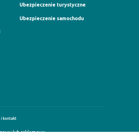
Ubezpieczenie turystyczne
Ubezpieczenie samochodu
i
i kontakt
ngowy lub reklamowy.
u materiału doradczego.