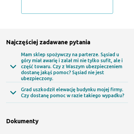
Najczęściej zadawane pytania
Mam sklep spożywczy na parterze. Sąsiad u
góry miał awarię i zalał mi nie tylko sufit, ale i
część towaru. Czy z Waszym ubezpieczeniem
dostanę jakąś pomoc? Sąsiad nie jest
ubezpieczony.
Grad uszkodził elewację budynku mojej firmy.
Czy dostanę pomoc w razie takiego wypadku?
Tak. Ubezpieczenie Pakiet BIZNES zapewnia
odszkodowanie w takiej sytuacji.
Tak. W zakresie ubezpieczenia Pakiet BIZNES
są szkody wyrządzone przez grad.
Dokumenty